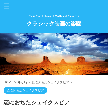
You Can’t Take It Without Cinema
クラシック映画の楽園
HOME
>
◆か行
>
恋におちたシェイクスピア
>
恋におちたシェイクスピア
恋におちたシェイクスピア