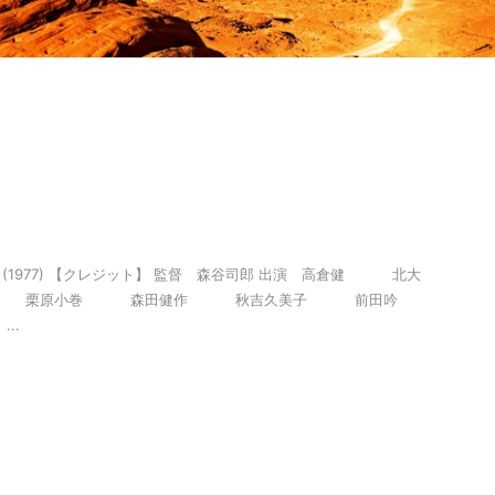
1977) 【クレジット】 監督 森谷司郎 出演 高倉健 北大
 栗原小巻 森田健作 秋吉久美子 前田吟
..