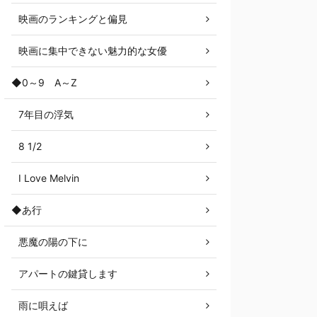
映画のランキングと偏見
映画に集中できない魅力的な女優
◆0～9 A～Z
7年目の浮気
8 1/2
I Love Melvin
◆あ行
悪魔の陽の下に
アパートの鍵貸します
雨に唄えば