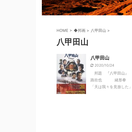
HOME
>
◆邦画
>
八甲田山
>
八甲田山
八甲田山
2020/10/24
邦題 『八甲田山』 (
路欣也 緒形拳
「天は我々を見放した」 .