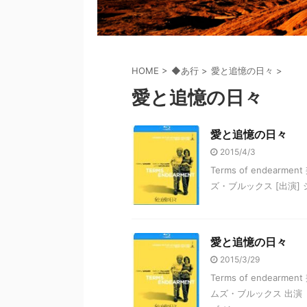
HOME
>
◆あ行
>
愛と追憶の日々
>
愛と追憶の日々
愛と追憶の日々
2015/4/3
Terms of endear
ズ・ブルックス [出演]
愛と追憶の日々
2015/3/29
Terms of endea
ムズ・ブルックス 出演