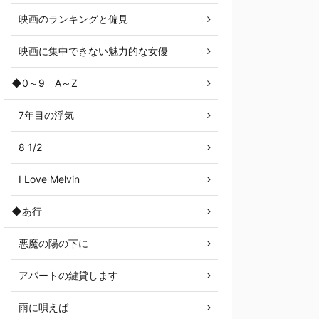
映画のランキングと偏見
映画に集中できない魅力的な女優
◆0～9 A～Z
7年目の浮気
8 1/2
I Love Melvin
◆あ行
悪魔の陽の下に
アパートの鍵貸します
雨に唄えば