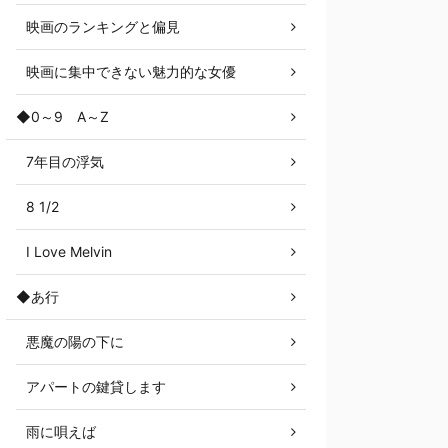
映画のランキングと偏見
映画に集中できない魅力的な女優
◆0～9 A～Z
7年目の浮気
8 1/2
I Love Melvin
◆あ行
悪魔の陽の下に
アパートの鍵貸します
雨に唄えば