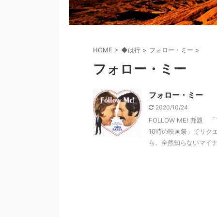
HOME
>
◆は行
>
フォロー・ミー
>
フォロー・ミー
フォロー・ミー
2020/10/24
FOLLOW ME! 邦題
10時の映画祭」でリク
ら。全然知らないマイナ .